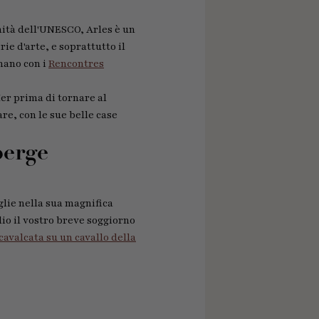
nità dell'UNESCO, Arles è un
ie d'arte, e soprattutto il
imano con i
Rencontres
Mer prima di tornare al
are, con le sue belle case
berge
glie nella sua magnifica
lio il vostro breve soggiorno
cavalcata su un cavallo della