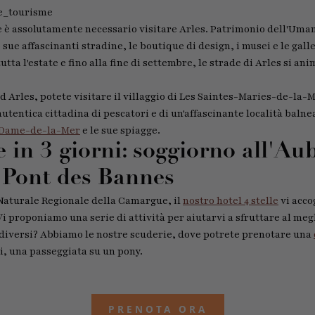
e_tourisme
 è assolutamente necessario visitare Arles. Patrimonio dell'Uma
sue affascinanti stradine, le boutique di design, i musei e le galler
tta l'estate e fino alla fine di settembre, le strade di Arles si an
 Arles, potete visitare il villaggio di Les Saintes-Maries-de-la-
'autentica cittadina di pescatori e di un'affascinante località balne
e-Dame-de-la-Mer
e le sue spiagge.
in 3 giorni: soggiorno all'Au
 Pont des Bannes
 Naturale Regionale della Camargue, il
nostro hotel 4 stelle
vi acco
 Vi proponiamo una serie di attività per aiutarvi a sfruttare al meg
diversi? Abbiamo le nostre scuderie, dove potrete prenotare una
li, una passeggiata su un pony.
PRENOTA ORA