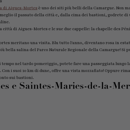
s
ta di Aigues-Mortes
è uno dei siti più belli della Camargue. Non ma
meglio il passato della città e, dalla cima dei bastioni, godrete di
line.
la città di Aigues-Mortes e le sue due cappelle: la chapelle des Pén
tes meritano una visita. Blu tutto l'anno, diventano rosa in estat
a più bella salina del Parco Naturale Regionale della Camargue! Si p
i tempo nel tardo pomeriggio, potete fare una passeggiata lungo l
 Con i suoi 10 km di dune, offre una vista mozzafiato! Oppure rim
onto sui bastioni.
les e Saintes-Maries-de-la-Mer