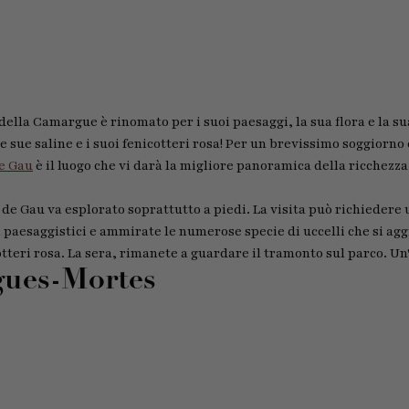
della Camargue è rinomato per i suoi paesaggi, la sua flora e la su
e sue saline e i suoi fenicotteri rosa! Per un brevissimo soggiorno 
de Gau
è il luogo che vi darà la migliore panoramica della ricchezz
t de Gau va esplorato soprattutto a piedi. La visita può richiedere 
i paesaggistici e ammirate le numerose specie di uccelli che si a
cotteri rosa. La sera, rimanete a guardare il tramonto sul parco. U
gues-Mortes