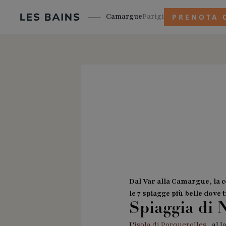
Camargue
Parigi
PRENOTA 
Dal Var alla Camargue, la c
le 7 spiagge più belle dove
Spiaggia di 
L'
isola di Porquerolles
, al 