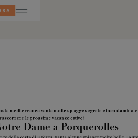
ORA
osta mediterranea vanta molte spiagge segrete e incontaminate i
 trascorrere le prossime vacanze estive!
Notre Dame a Porquerolles
largo della costa di Hyères, vanta alcune spiagge molto belle. La s