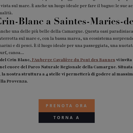
a vista sul mare. È anche un luogo ideale per fare il bagno: le sue 
ualità.
Crin-Blanc a Saintes-Maries-d
anche una delle più belle della Camargue. Questa oasi paradisiaca
interrotta sul mare e, con la bassa marea, un ecosistema sorprend
rini e di pesci. È il luogo ideale per una passeggiata, una nuotata 
urf, canoa...
del Crin Blanc,
l'Auberge Cavalière du Pont des Bannes
vi invit
nel cuore del Parco Naturale Regionale della Camargue. Situata 
a nostra struttura a 4 stelle vi permetterà di godere al massim
ella Provenza.
PRENOTA ORA
TORNA A