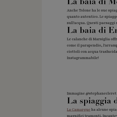
La baia di M
Anche Tolone ha le sue spiag
quanto autentico. Le spiagg
sull'acqua. Questi paesaggi 
La baia di E
Le calanche di Marsiglia off
come il parapendio, l'arramp
ciottoli con acqua traslucid
Instagrammabile!
Immagine @stephanecleret
La spiaggia 
La Camargue
ha alcune spiag
magnifici tramonti. Incantev