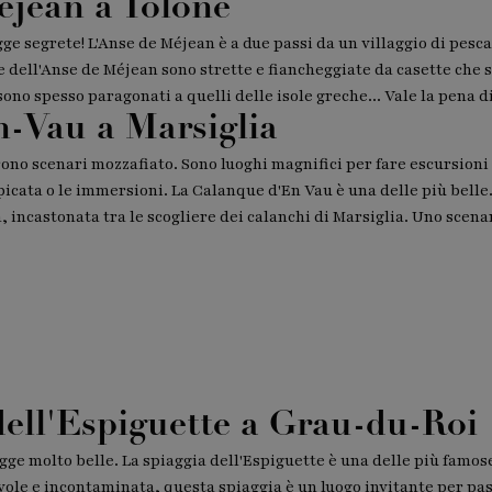
éjean a Tolone
ge segrete! L'Anse de Méjean è a due passi da un villaggio di pesca
e dell'Anse de Méjean sono strette e fiancheggiate da casette che
sono spesso paragonati a quelli delle isole greche... Vale la pena d
n-Vau a Marsiglia
rono scenari mozzafiato. Sono luoghi magnifici per fare escursioni 
icata o le immersioni. La Calanque d'En Vau è una delle più belle.
a, incastonata tra le scogliere dei calanchi di Marsiglia. Uno scen
dell'Espiguette a Grau-du-Roi
ge molto belle. La spiaggia dell'Espiguette è una delle più famose
ole e incontaminata, questa spiaggia è un luogo invitante per pas