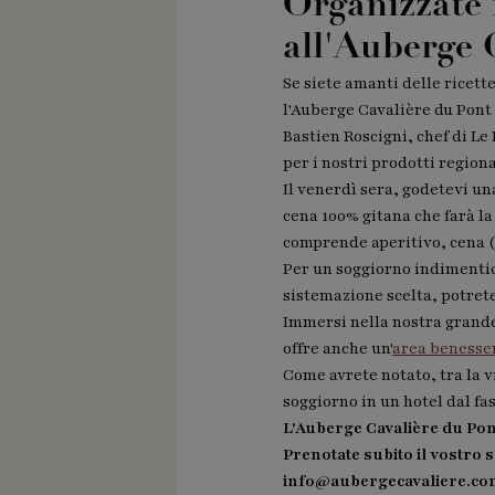
Organizzate 
all'Auberge 
Se siete amanti delle ricett
l'Auberge Cavalière du Pont
Bastien Roscigni, chef di Le
per i nostri prodotti regio
Il venerdì sera, godetevi un
cena 100% gitana che farà la
comprende aperitivo, cena (
Per un soggiorno indimentica
sistemazione scelta, potrete
Immersi nella nostra grande 
offre anche un'
area benesse
Come avrete notato, tra la vi
soggiorno in un hotel dal fa
L'Auberge Cavalière du Pon
Prenotate subito il vostro
info@aubergecavaliere.co