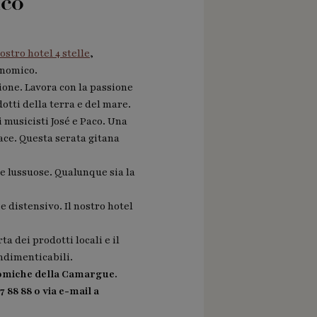
ico
stro hotel 4 stelle
,
onomico.
ione. Lavora con la passione
tti della terra e del mare.
 musicisti José e Paco. Una
ace. Questa serata gitana
 lussuose. Qualunque sia la
e distensivo. Il nostro hotel
a dei prodotti locali e il
indimenticabili.
onomiche della Camargue.
 88 88 o via e-mail a