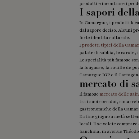
prodotti e incontrare i prod
I sapori del
In Camargue, i prodotti local
dal sapore deciso. Alcuni p
forte identità culturale.
I
prodotti tipici della Cama
patate di sabbia, le carote, i
Le specialità più famose son
la fougasse, la rouille de p
Camargue IGP e il Cartagène
mercato di sa
Il famoso
mercato delle sain
tra i suoi corridoi, rimarret
gastronomiche della Camargu
Da fine giugno a metà settem
locali. E se volete comprare
banchina, in avenue Théodo