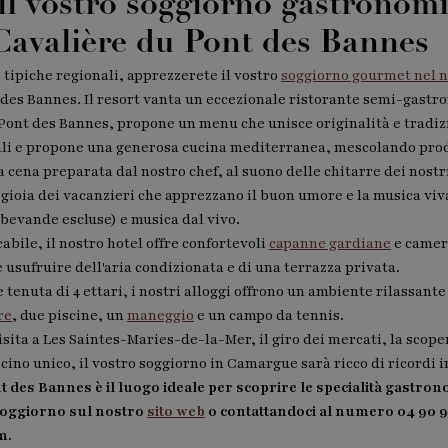
il vostro soggiorno gastronom
Cavalière du Pont des Bannes
e tipiche regionali, apprezzerete il vostro
soggiorno gourmet nel no
 des Bannes. Il resort vanta un eccezionale ristorante semi-gastr
 Pont des Bannes, propone un menu che unisce originalità e tradiz
nali e propone una generosa cucina mediterranea, mescolando prodo
a cena preparata dal nostro chef, al suono delle chitarre dei nostri
 gioia dei vacanzieri che apprezzano il buon umore e la musica viv
bevande escluse) e musica dal vivo.
bile, il nostro hotel offre confortevoli
capanne gardiane
e camere
 usufruire dell'aria condizionata e di una terrazza privata.
tenuta di 4 ettari, i nostri alloggi offrono un ambiente rilassante 
re
, due piscine, un
maneggio
e un campo da tennis.
sita a Les Saintes-Maries-de-la-Mer, il giro dei mercati, la scopert
scino unico, il vostro soggiorno in Camargue sarà ricco di ricordi 
t des Bannes è il luogo ideale per scoprire le specialità gastr
 soggiorno sul nostro
sito web
o contattandoci al numero 04 90 97
m.