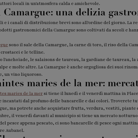
uttori locali in un'atmosfera calda e amichevole.
la Camargue: una delizia gastr
i e i canali di distribuzione brevi sono all'ordine del giorno. La 
rodotti gastronomici della Camargue sono coltivati da secoli e han
rgue
sono il sale della Camargue, la carne di toro, il riso della Cam
 crostacei e le telline.
o l'anchoïade, le salaisons de taureau, la gardiane de taureau, la 
oulpe e molte altre. La Camargue è anche orgogliosa dei suoi rinoma
, un vino liquoroso.
intes maries de la mer: mercati
tes maries de la mer
si tiene il lunedì e il venerdì mattina in Pla
e incantati dal profumo delle bancarelle e dai colori. Troverete tut
e, ma potrete anche acquistare frutta, verdura, vestiti, piante e
bre, il venerdì davanti al municipio si tiene un mercato notturno
 del pesce appena pescato, ci sono bancarelle di pesce ogni mattina 
re Aubanel.