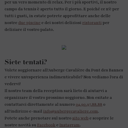
per un vero momento di relax. Per i più sportivi, il nostro
campo da tennis è aperto tutto il giorno. E poiché ce n'è per
tutti i gusti, in estate potrete approfittare anche delle
nostre
due piscine
e dei nostri deliziosi
ristoranti
per
deliziare il vostro palato.
Siete tentati?
Volete soggiornare all'Auberge Cavalière du Pont des Bannes
e vivere un'esperienza indimenticabile? Non vediamo l'ora di
vedervi!
Il nostro team della reception sarà lieto di aiutarvi a
organizzare il vostro prossimo soggiorno. Non esitate a
contattarci direttamente al numero
04.90.97.88.88
o
all'indirizzo e-mail
info@aubergecavaliere.com
.
Potete anche prenotare sul nostro
sito web
e scoprire le
nostre novità su
Facebook
e
Instagram
.