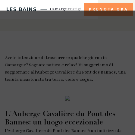
Camargue
Parigi
PRENOTA ORA
Avete intenzione di trascorrere qualche giorno in
Camargue? Sognate natura e relax? Vi suggeriamo di
soggiornare all'Auberge Cavalière du Pont des Bannes, una
tenuta incastonata tra terra, cielo e acqua.
L'Auberge Cavalière du Pont des
Bannes: un luogo eccezionale
L'Auberge Cavalière du Pont des Bannes è un indirizzo da